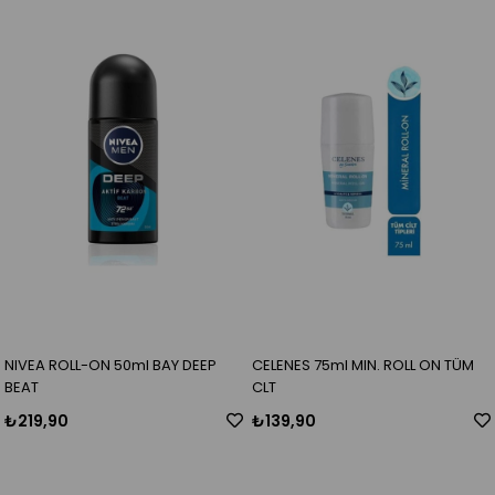
NIVEA ROLL-ON 50ml BAY DEEP
CELENES 75ml MIN. ROLL ON TÜM
BEAT
CLT
₺219,90
₺139,90