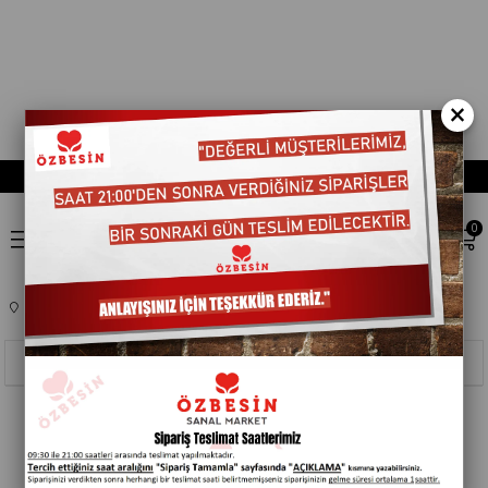
×
0
Anasayfa
KOZMETIK
CILT BAKIM
202002
Sıralama
Filtreleme