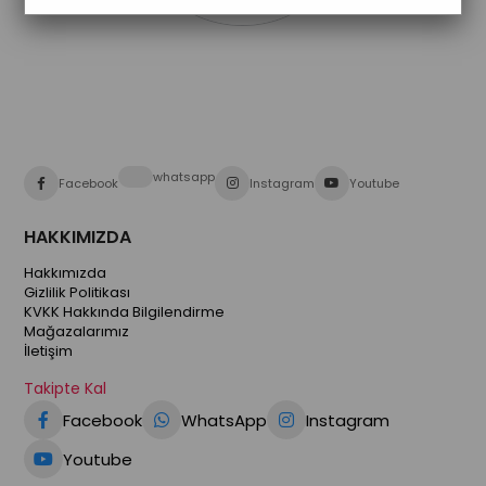
whatsapp
Facebook
Instagram
Youtube
HAKKIMIZDA
Hakkımızda
Gizlilik Politikası
KVKK Hakkında Bilgilendirme
Mağazalarımız
İletişim
Takipte Kal
Facebook
WhatsApp
Instagram
Youtube