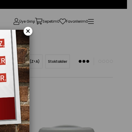
Üye Girişi
Sepetim
0
Favorilerim
0
×
Ürün Adına Göre (Z<A)
Stoktakiler