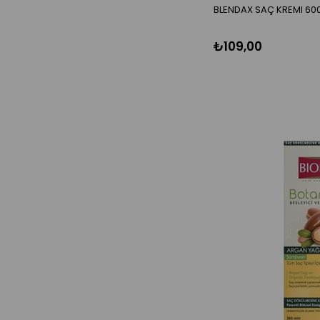
PED VE PAMUK
BLENDAX SAÇ KREMI 60
SABUN
EL AYAK- YÜZ BAKIM
₺109,00
ÜRÜNLERI
TRAS VE TRAS SONRASI
ÜRÜNLER
PARFÜM
AGDA
DUS JELLERI
SAGLIK ÜRÜNLERI
SAÇ BOYASI
BEBEK BAKIM
DIGER SAGLIK ÜRÜNLERI
AGIZ BAKIM
TRAS BAKIM
MAKYAJ
HIJYENIK PEDLER
AGDA EPILASYON
HASTA BAKIM ÜRÜNLERI