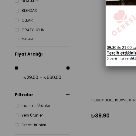
BLACKLIFE
BLENDAX
CLEAR
CRAZY JOHN
DALAN
DERMOKIL
Fiyat Aralığı
DF
DOVE
₺29,00 - ₺660,00
DP
DURU
Filtreler
HOBBY JÖLE 150ml EXT
İndirimli Ürünler
₺39,90
Yeni Ürünler
Fırsat Ürünleri