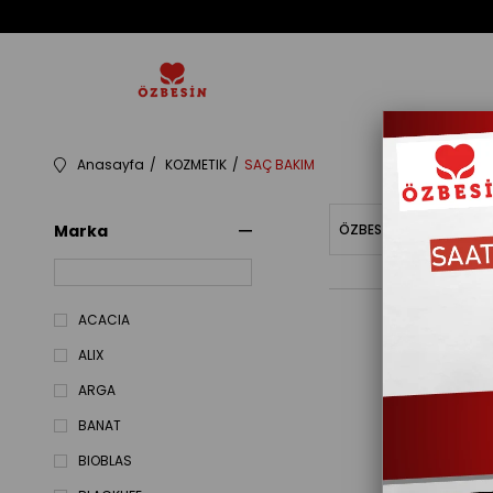
Anasayfa
KOZMETIK
SAÇ BAKIM
Marka
ÖZBESINBAKIYE
Fiy
ACACIA
ALIX
ARGA
BANAT
BIOBLAS