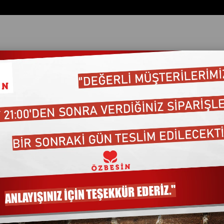
ata Göre (Artan)
Fiyata Göre (Azalan)
Ürün Adına Göre (A>Z)