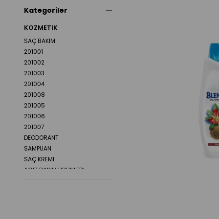
Kategoriler
KOZMETIK
SAÇ BAKIM
201001
201002
201003
201004
201008
201005
201006
201007
DEODORANT
SAMPUAN
SAÇ KREMI
AGIZ BAKIM ÜRÜNLERI
KOLONYA
ROLON VE STIC
CILT BAKIM
SAÇ SEKILLENDIRICI