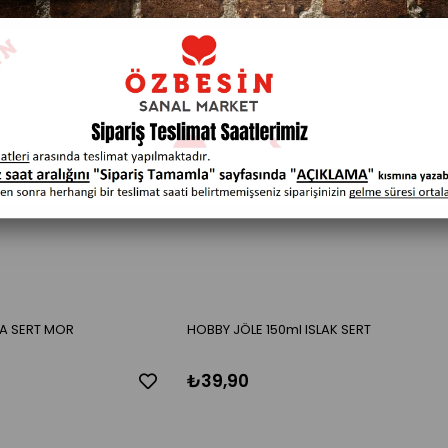
RA SERT MOR
HOBBY JÖLE 150ml ISLAK SERT
₺39,90