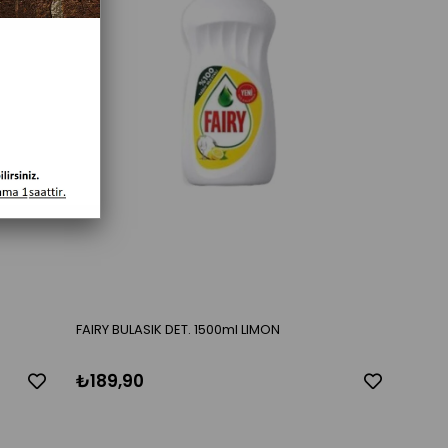
FAIRY BULASIK DET. 1500ml LIMON
₺189,90