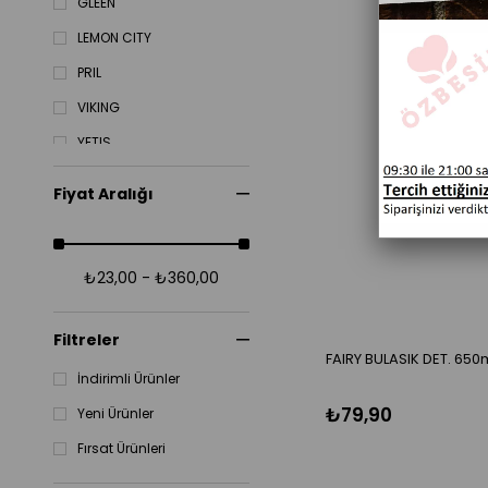
GLEEN
LEMON CITY
PRIL
VIKING
YETIS
Fiyat Aralığı
₺23,00 - ₺360,00
Filtreler
FAIRY BULASIK DET. 650
İndirimli Ürünler
₺79,90
Yeni Ürünler
Fırsat Ürünleri