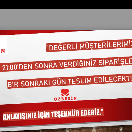
DE YIKAMA
ata Göre (Artan)
Fiyata Göre (Azalan)
Ürün Adına Göre (A>Z)