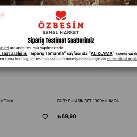
ml ELMA
FAIRY BULASIK DET. 1000ml LIMON
₺69,90