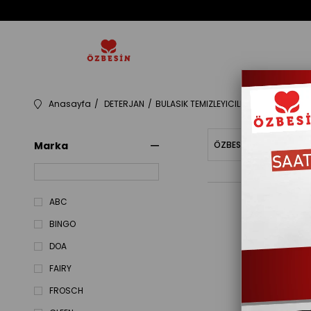
Anasayfa
DETERJAN
BULASIK TEMIZLEYICILERI
BULASIK EL
Marka
ÖZBESINBAKIYE
Fiy
ABC
BINGO
DOA
FAIRY
FROSCH