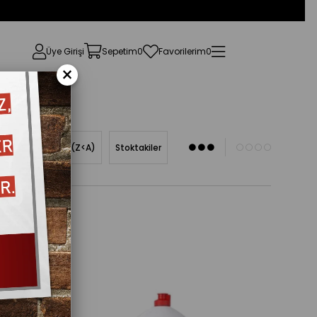
Üye Girişi
Sepetim
0
Favorilerim
0
×
Ürün Adına Göre (Z<A)
Stoktakiler