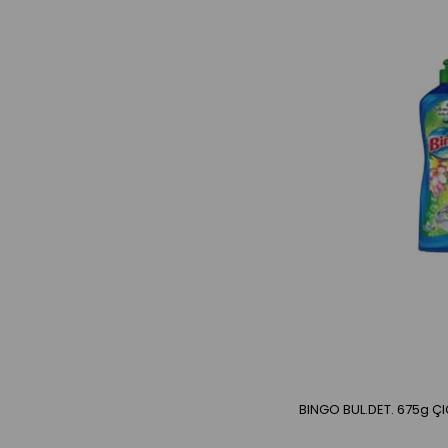
BINGO BUL.DET. 675g ÇIÇ