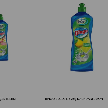
EK ISILTISI
BINGO BUL.DET. 675g DALINDANl LIMON