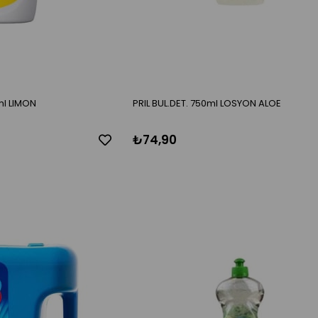
ml LIMON
PRIL BUL.DET. 750ml LOSYON ALOE
₺74,90