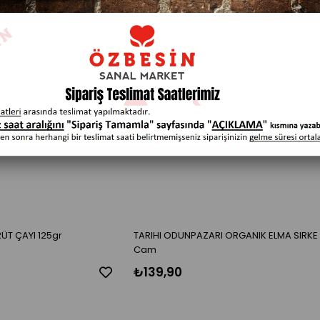
T ÇAYI 125gr
TARIHI ODUNPAZARI ORGANIK ELMA SIRKE
Cam
₺139,90