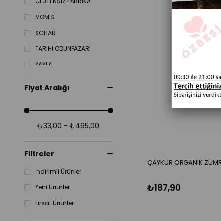
GLUTENSIZ FABRIKA
MOM'S
SCHAR
TARIHI ODUNPAZARI
YAYLA
YENIGÜN
Fiyat Aralığı
₺33,00 - ₺465,00
Filtreler
ÇAYKUR ORGANIK ZÜMRÜ
İndirimli Ürünler
₺187,90
Yeni Ürünler
Fırsat Ürünleri