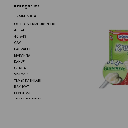
Kategoriler
TEMEL GIDA
ÖZEL BESLENME ÜRÜNLERI
401541
401543
ÇAY
KAHVALTILIK
MAKARNA
KAHVE
ÇORBA
SIVI YAG
YEMEK KATKILARI
BAKLIYAT
KONSERVE
TUZ VE BAHARAT
PUDING
SERBETLI TATLI
SEKERLER
ZEYTIN