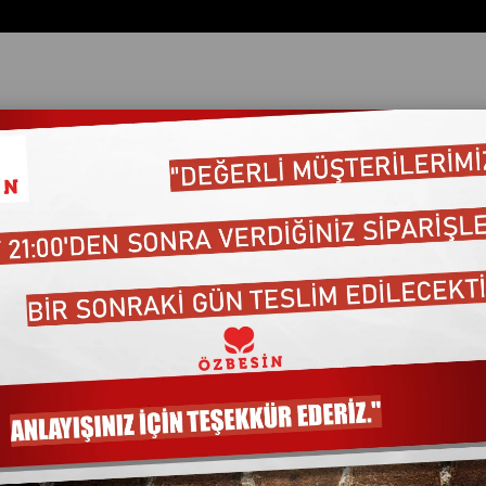
ata Göre (Artan)
Fiyata Göre (Azalan)
Ürün Adına Göre (A>Z)