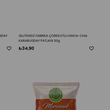
UGDAY
GLUTENSIZ FABRIKA ÇÖREKOTLU KINOA-CHIA
KARABUGDAY PATLAGI 30g
₺34,90