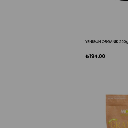
BULYONLAR
ÇORBALAR
DONDURULMUS GIDALAR
PUDINGLER
HAMUR PASTA ÜRÜNLERI
ÇAYLAR
KAHVELER
YENIGÜN ORGANIK 290g 
TOZ IÇECEKLER
₺194,00