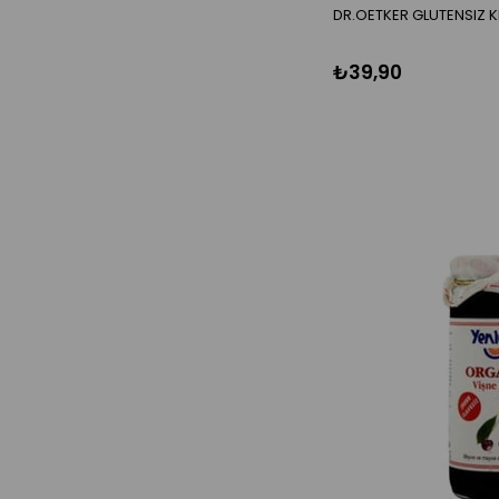
TURSU
DR.OETKER GLUTENSIZ K
UN VE UNLU MAMÜLLER
BISKÜVI
₺39,90
ÇIKOLATA
SAKIZ VE SEKERLEME
MAKARNALAR
BAKLIYATLAR
SIVI YAGLAR
KONSERVELER
SALÇALAR
HAZIR YEMEKLER
TURSULAR
KETÇAP-MAYONEZ
SOSLAR
TUZ BAHARAT HARÇ
SIRKELER
LIMON SOSU
NAR EKSISI
UNLAR
KURUTULMUS SEBZELER