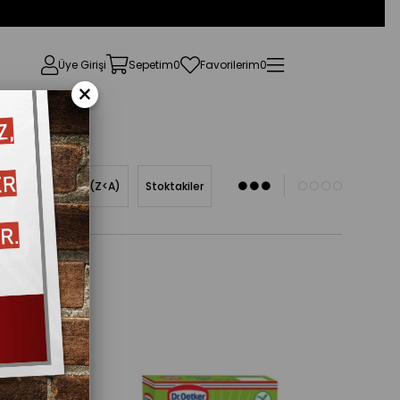
Üye Girişi
Sepetim
0
Favorilerim
0
×
Ürün Adına Göre (Z<A)
Stoktakiler