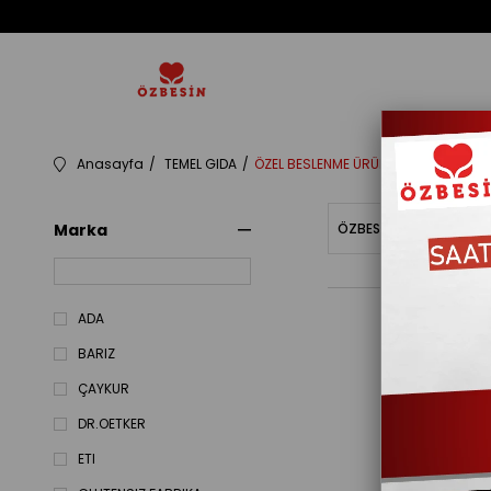
Anasayfa
TEMEL GIDA
ÖZEL BESLENME ÜRÜNLERI
Marka
ÖZBESINBAKIYE
Fiy
ADA
BARIZ
ÇAYKUR
DR.OETKER
ETI