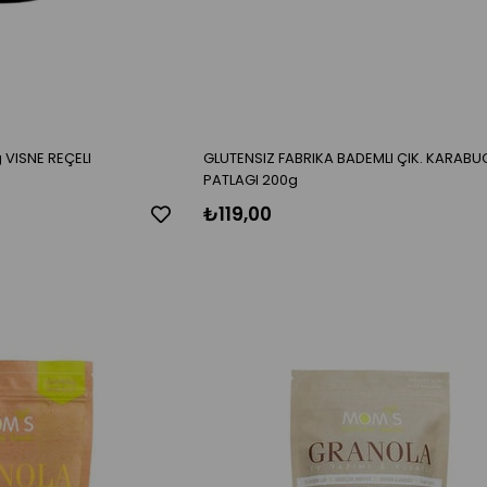
VISNE REÇELI
GLUTENSIZ FABRIKA BADEMLI ÇIK. KARAB
PATLAGI 200g
₺119,00