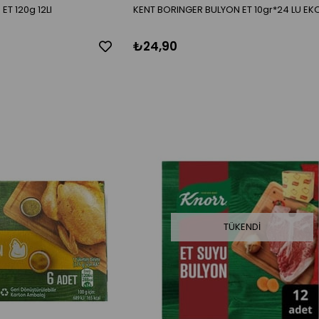
T 120g 12LI
KENT BORINGER BULYON ET 10gr*24 LU EK
₺24,90
TÜKENDI