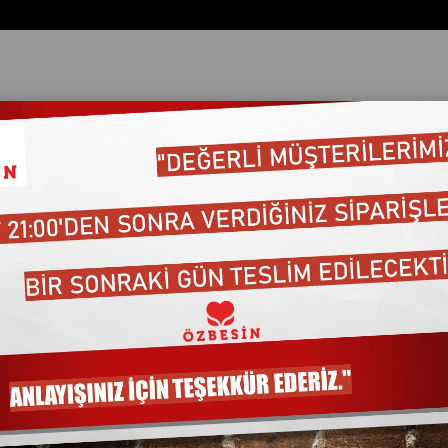
ata Göre (Artan)
Fiyata Göre (Azalan)
Ürün Adına Göre (A>Z)