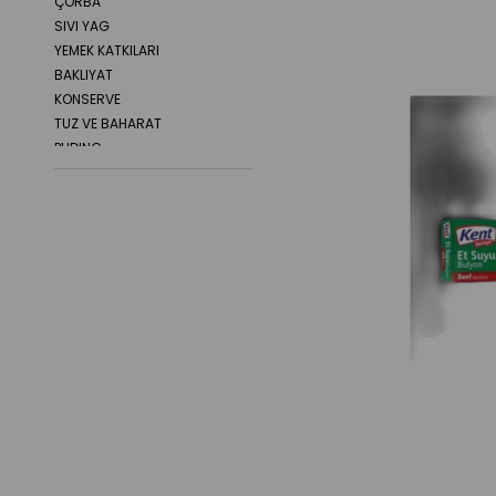
ÇORBA
SIVI YAG
YEMEK KATKILARI
BAKLIYAT
KONSERVE
TUZ VE BAHARAT
PUDING
SERBETLI TATLI
SEKERLER
ZEYTIN
TURSU
UN VE UNLU MAMÜLLER
BISKÜVI
ÇIKOLATA
SAKIZ VE SEKERLEME
MAKARNALAR
BAKLIYATLAR
SIVI YAGLAR
KONSERVELER
SALÇALAR
HAZIR YEMEKLER