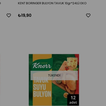
O
KENT BORINGER BULYON TAVUK 10gr*24LÜ EKO
₺19,90
TÜKENDI