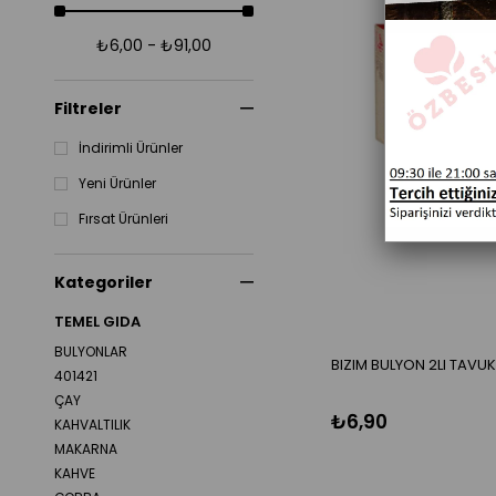
₺6,00 - ₺91,00
Filtreler
İndirimli Ürünler
Yeni Ürünler
Fırsat Ürünleri
Kategoriler
TEMEL GIDA
BULYONLAR
BIZIM BULYON 2LI TAVU
401421
ÇAY
₺6,90
KAHVALTILIK
MAKARNA
KAHVE