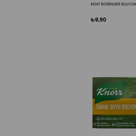
KENT BORINGER BULYON E
TURSULAR
KETÇAP-MAYONEZ
SOSLAR
₺9,90
TUZ BAHARAT HARÇ
SIRKELER
LIMON SOSU
NAR EKSISI
UNLAR
KURUTULMUS SEBZELER
ÖZEL BESLENME ÜRÜNLERI
ÇORBALAR
DONDURULMUS GIDALAR
PUDINGLER
HAMUR PASTA ÜRÜNLERI
ÇAYLAR
KAHVELER
TOZ IÇECEKLER