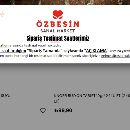
K SUYU
KNORR BULYON TABLET 10gr*24 LÜ ET (24
LT)
₺89,90