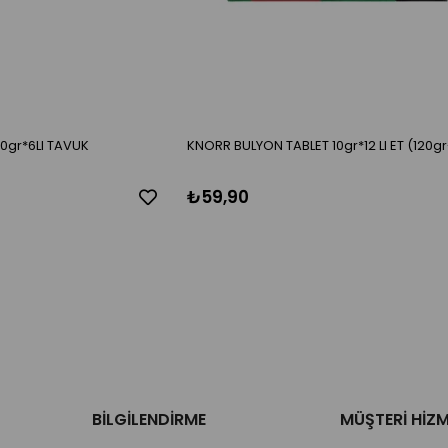
0gr*6LI TAVUK
KNORR BULYON TABLET 10gr*12 LI ET (120gr
₺59,90
BİLGİLENDİRME
MÜŞTERİ HİZM