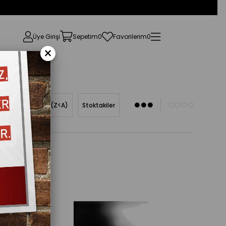
Üye Girişi
Sepetim
0
Favorilerim
0
×
Ürün Adına Göre (Z<A)
Stoktakiler