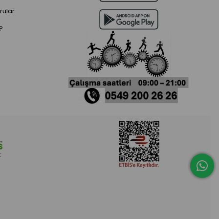
rular
?
t