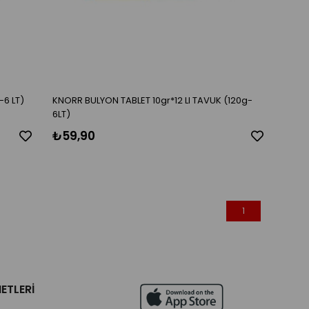
-6 LT)
KNORR BULYON TABLET 10gr*12 LI TAVUK (120g-
6LT)
₺59,90
1
ETLERİ