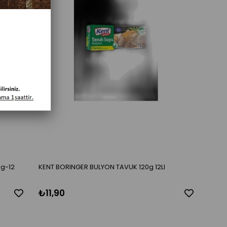
0g-12
KENT BORINGER BULYON TAVUK 120g 12LI
₺11,90