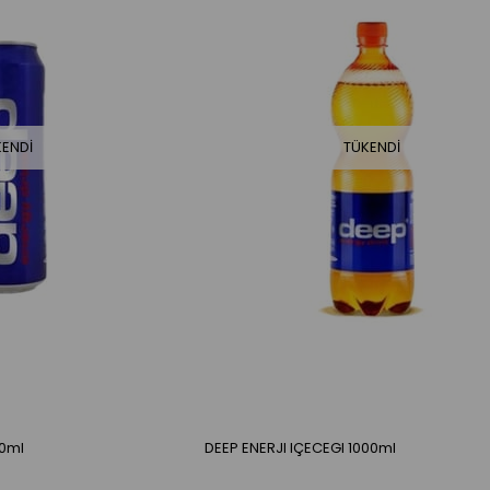
KENDI
TÜKENDI
50ml
DEEP ENERJI IÇECEGI 1000ml