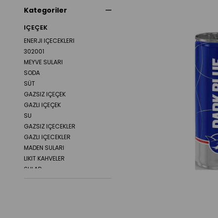
Kategoriler
IÇEÇEK
ENERJI IÇECEKLERI
302001
MEYVE SULARI
SODA
SÜT
GAZSIZ IÇEÇEK
GAZLI IÇEÇEK
SU
GAZSIZ IÇECEKLER
GAZLI IÇECEKLER
MADEN SULARI
LIKIT KAHVELER
SULAR
SPORCU IÇECEKLERI