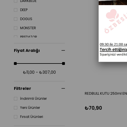
DARKBLUE
DEEP
DOGUS
MONSTER
PREDATOR
REDBULL
Fiyat Aralığı
₺11,00 - ₺307,00
Filtreler
REDBULL KUTU 250ml EN
İndirimli Ürünler
₺70,90
Yeni Ürünler
Fırsat Ürünleri