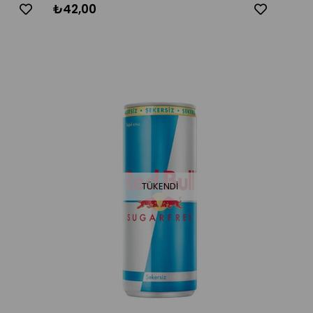
₺42,00
TÜKENDI