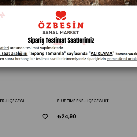
ERJI IÇECEGI
BLUE TIME ENEJI IÇECEGI 1LT
₺24,90