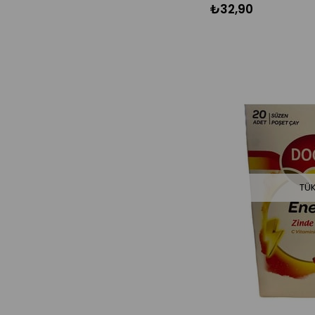
₺32,90
TÜ