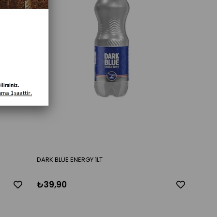
DARK BLUE ENERGY 1LT
₺39,90