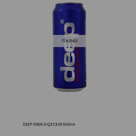
TÜKENDI
DEEP ENERJI IÇECEGI 500ml