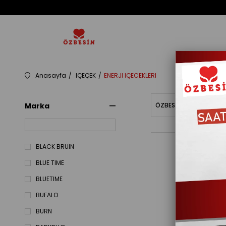
Anasayfa
IÇEÇEK
ENERJI IÇECEKLERI
Marka
ÖZBESINBAKIYE
Fiy
BLACK BRUIN
BLUE TIME
BLUETIME
BUFALO
BURN