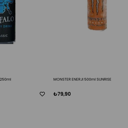
 250ml
MONSTER ENERJI 500ml SUNRISE
₺79,90