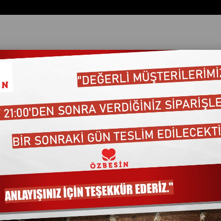
ata Göre (Artan)
Fiyata Göre (Azalan)
Ürün Adına Göre (A>Z)