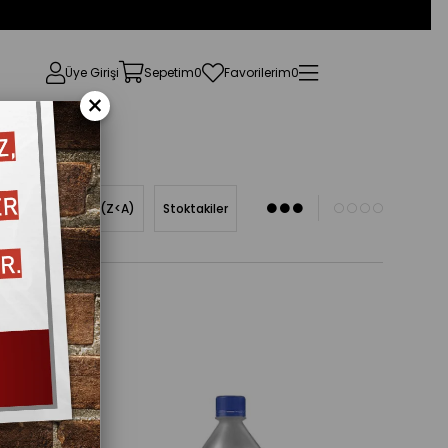
Üye Girişi
Sepetim
0
Favorilerim
0
×
Ürün Adına Göre (Z<A)
Stoktakiler