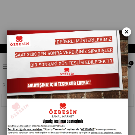
×
0
Anasayfa
TEMIZLIK ÜRÜNLERI
BULASIK TEMIZLEYICILER
Sıralama
Filtreleme