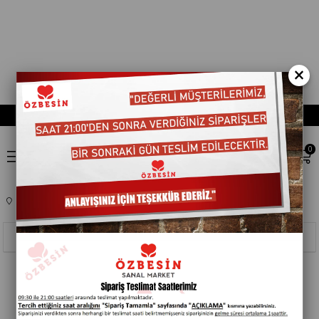
×
0
Anasayfa
KOZMETIK
HASTA BAKIM ÜRÜNLERI
208002
Sıralama
Filtreleme