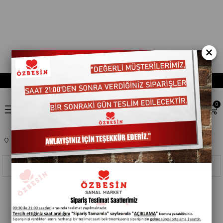
×
0
Anasayfa
EV,YASAM ÜRÜNLERI
MOBILYA DEKORASYON
701251
Sıralama
Filtreleme