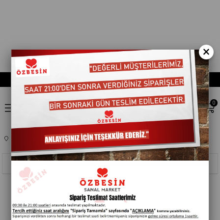
×
0
Anasayfa
TEMEL GIDA
HAZIR YEMEKLER
401453
Sıralama
Filtreleme