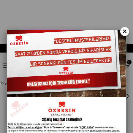
×
0
Anasayfa
TEMEL GIDA
UNLAR
401523
TELLIOGLU KARAKILÇIK UNU 1Kg