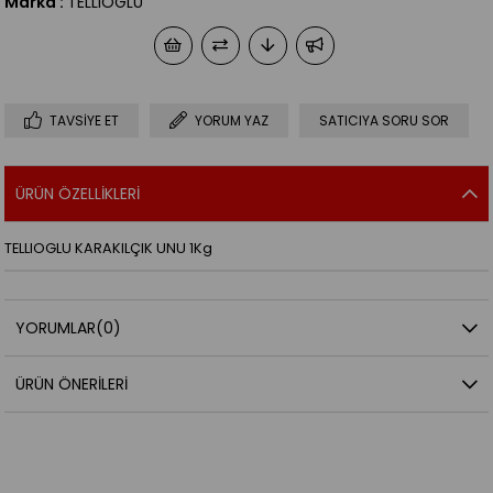
Marka
:
TELLIOGLU
TAVSIYE ET
YORUM YAZ
SATICIYA SORU SOR
ÜRÜN ÖZELLIKLERI
TELLIOGLU KARAKILÇIK UNU 1Kg
YORUMLAR
(0)
ÜRÜN ÖNERILERI