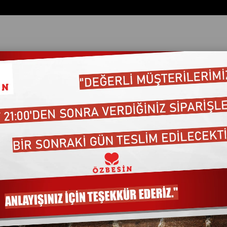
g
ÖZBESIN KUZU KOL *kg
Barkod
:
2701012
₺895,00
₺903,95
KDV Dahil
Marka
:
ÖZBESIN