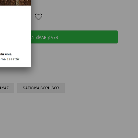
WHATSAPPTAN SİPARİŞ VER
 YAZ
SATICIYA SORU SOR