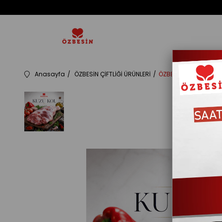
Anasayfa
ÖZBESİN ÇİFTLİĞİ ÜRÜNLERİ
ÖZBESIN KUZU KOL *k