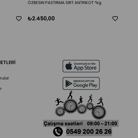
ÖZBESIN PASTIRMA SIRT ANTRIKOT *kg
₺2.450,00
₺990
ETLERİ
rular
?