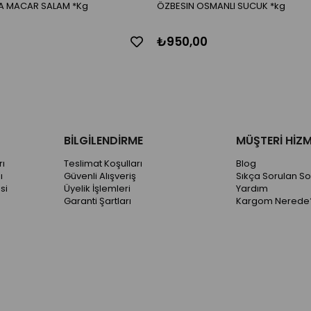
ÖZBESIN DANA MACAR SALAM *Kg
ÖZBESIN OSMANLI SUCUK *kg
₺950,00
BİLGİLENDİRME
MÜŞTERİ HİZM
ı
Teslimat Koşulları
Blog
ı
Güvenli Alışveriş
Sıkça Sorulan So
si
Üyelik İşlemleri
Yardım
Garanti Şartları
Kargom Nerede