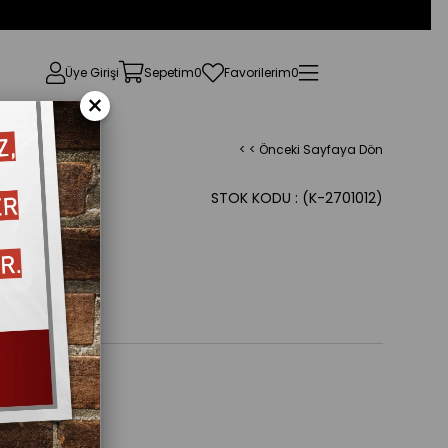
Üye Girişi
Sepetim
0
Favorilerim
0
×
< < Önceki Sayfaya Dön
STOK KODU
(K-2701012)