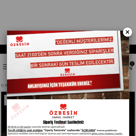
×
0
Anasayfa
Kategorisiz
ÖZBESIN ÇEMENSIZ PASTIRMA *kg