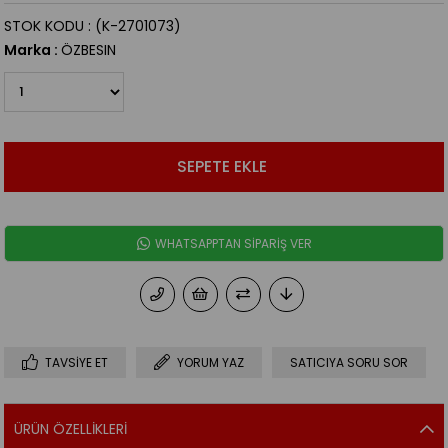
STOK KODU
(K-2701073)
Marka
:
ÖZBESIN
WHATSAPPTAN SİPARİŞ VER
TAVSIYE ET
YORUM YAZ
SATICIYA SORU SOR
ÜRÜN ÖZELLIKLERI