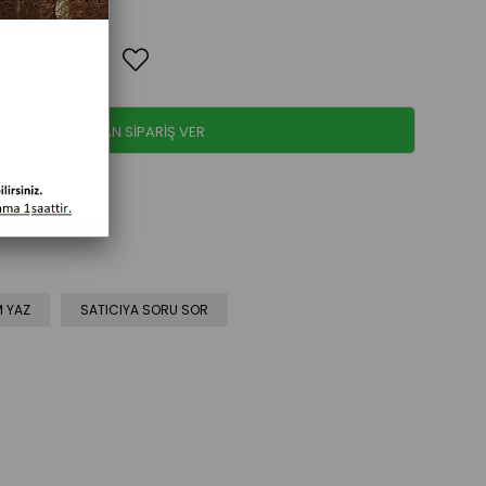
WHATSAPPTAN SİPARİŞ VER
 YAZ
SATICIYA SORU SOR