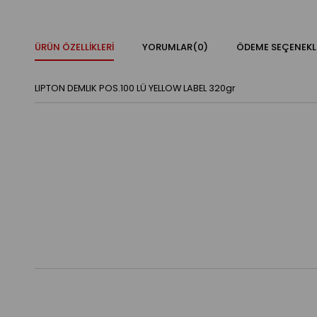
ÜRÜN ÖZELLIKLERI
YORUMLAR
(0)
ÖDEME SEÇENEKL
LIPTON DEMLIK POS.100 LÜ YELLOW LABEL 320gr