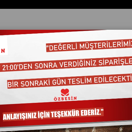
OS.100 LÜ YELLOW LABEL 320gr
LIPTON DEMLIK POS.100
Barkod
:
8720608631360
₺239,00
₺241,39
KDV Dahil
Marka
:
LIPTON