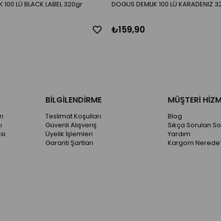
 100 LÜ BLACK LABEL 320gr
DOGUS DEMLIK 100 LÜ KARADENIZ 3
₺159,90
BİLGİLENDİRME
MÜŞTERİ HİZM
ı
Teslimat Koşulları
Blog
ı
Güvenli Alışveriş
Sıkça Sorulan So
si
Üyelik İşlemleri
Yardım
Garanti Şartları
Kargom Nerede