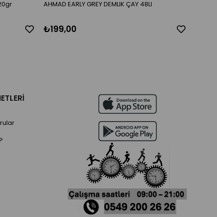
20gr
AHMAD EARLY GREY DEMLIK ÇAY 48LI
AHMAD 
₺199,00
₺199
ETLERİ
rular
?