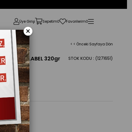
Üye Girişi
Sepetim
0
Favorilerim
0
×
< < Önceki Sayfaya Dön
 LÜ YELLOW LABEL 320gr
STOK KODU
(1271651)