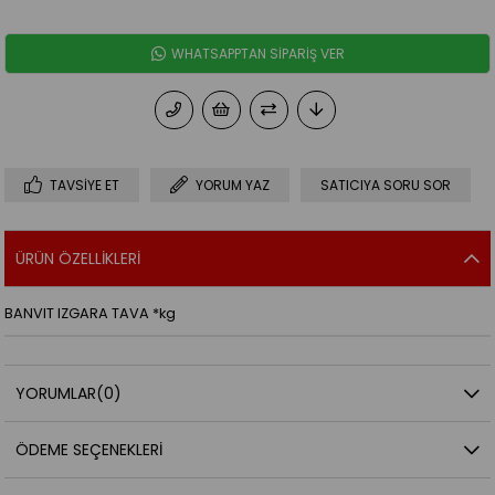
WHATSAPPTAN SİPARİŞ VER
TAVSIYE ET
YORUM YAZ
SATICIYA SORU SOR
ÜRÜN ÖZELLIKLERI
BANVIT IZGARA TAVA *kg
YORUMLAR
(0)
ÖDEME SEÇENEKLERI