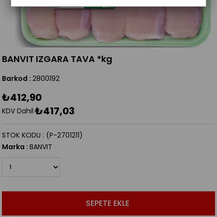
BANVIT IZGARA TAVA *kg
Barkod
:
2800192
₺412,90
₺417,03
KDV Dahil
STOK KODU
(P-2701211)
Marka
:
BANVIT