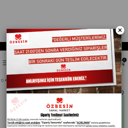
×
0
Anasayfa
Kategorisiz
BANVIT IZGARA TAVA *kg